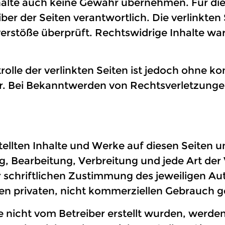
alte auch keine Gewähr übernehmen. Für die In
eiber der Seiten verantwortlich. Die verlinkt
erstöße überprüft. Rechtswidrige Inhalte wa
rolle der verlinkten Seiten ist jedoch ohne k
. Bei Bekanntwerden von Rechtsverletzungen
stellten Inhalte und Werke auf diesen Seiten
ng, Bearbeitung, Verbreitung und jede Art d
 schriftlichen Zustimmung des jeweiligen Aut
 den privaten, nicht kommerziellen Gebrauch g
te nicht vom Betreiber erstellt wurden, werde