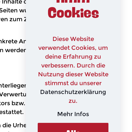
halte der verlinkten Seiten ist stets
Cookies
en Seiten wurden zum Zeitpunkt der
ren zum Zeitpunkt der Verlinkung
Diese Website
onkrete Anhaltspunkte einer
verwendet Cookies, um
 werden wir derartige Links
deine Erfahrung zu
verbessern. Durch die
Nutzung dieser Website
stimmst du unserer
 unterliegen dem deutschen
Datenschutzerklärung
er Verwertung außerhalb der Grenzen
zu.
ors bzw. Erstellers. Downloads und
estattet.
Mehr Infos
n die Urheberrechte Dritter beachtet.