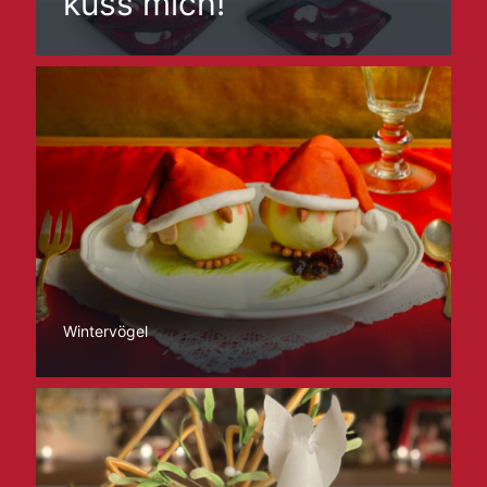
küss mich!“
Wintervögel