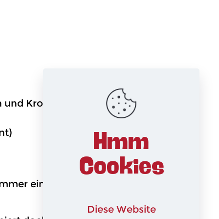
n und Krone)
nt)
Hmm
Cookies
 immer eine riesige Ausstattung. Die 3
Diese Website