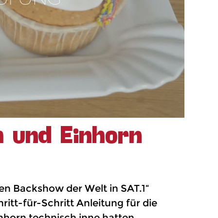
h und Einhorn
en Backshow der Welt in SAT.1“
itt-für-Schritt Anleitung für die
nhorn technisch inne hatten.