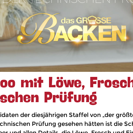
oo mit Löwe, Frosc
ischen Prüfung
aten der diesjährigen Staffel von „der größt
echnischen Prüfung gesehen hätten ist die Schr
r und allen Details, die Löwe, Frosch und Ei