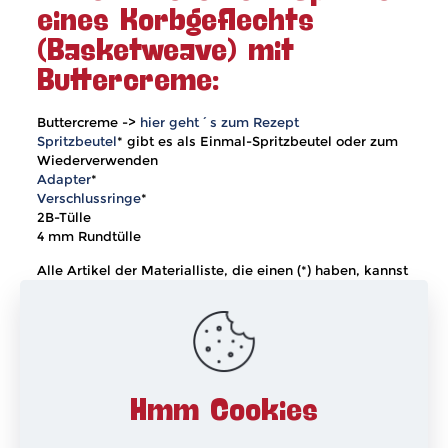
eines Korbgeflechts
(Basketweave) mit
Buttercreme:
Buttercreme ->
hier geht´s zum Rezept
Spritzbeutel
* gibt es als Einmal-Spritzbeutel oder zum
Wiederverwenden
Adapter
*
Verschlussringe
*
2B-Tülle
4 mm Rundtülle
Alle Artikel der Materialliste, die einen (*) haben, kannst
du nun auch ganz einfach über meinen
Online-Shop
bestellen.
xxx
Hmm Cookies