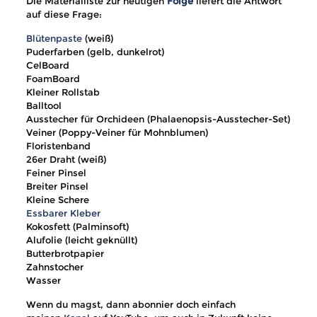
Die Materialliste zur heutigen
Folge
liefert die Antwort
auf diese Frage:
Blütenpaste
(weiß)
Puderfarben (gelb, dunkelrot)
CelBoard
FoamBoard
Kleiner Rollstab
Balltool
Ausstecher für Orchideen (
Phalaenopsis-Ausstecher-Set)
Veiner (Poppy-Veiner für Mohnblumen)
Floristenband
26er Draht (weiß)
Feiner Pinsel
Breiter Pinsel
Kleine Schere
Essbarer Kleber
Kokosfett (Palminsoft)
Alufolie (leicht geknüllt)
Butterbrotpapier
Zahnstocher
Wasser
Wenn du magst, dann abonnier doch einfach