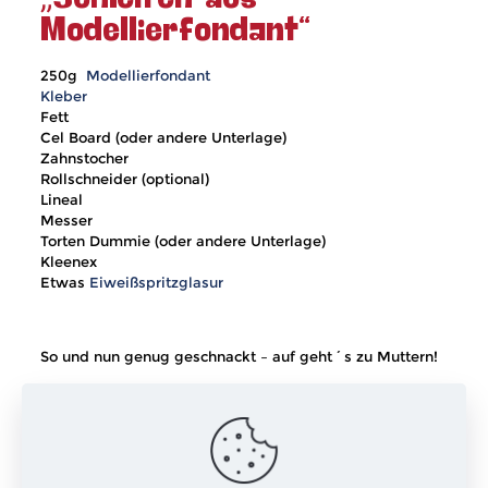
Modellierfondant“
250g
Modellierfondant
Kleber
Fett
Cel Board (oder andere Unterlage)
Zahnstocher
Rollschneider (optional)
Lineal
Messer
Torten Dummie (oder andere Unterlage)
Kleenex
Etwas
Eiweißspritzglasur
So und nun genug geschnackt – auf geht´s zu Muttern!
Habt einen schönen Sonntag und viel Spaß beim
Nachmachen
xxx