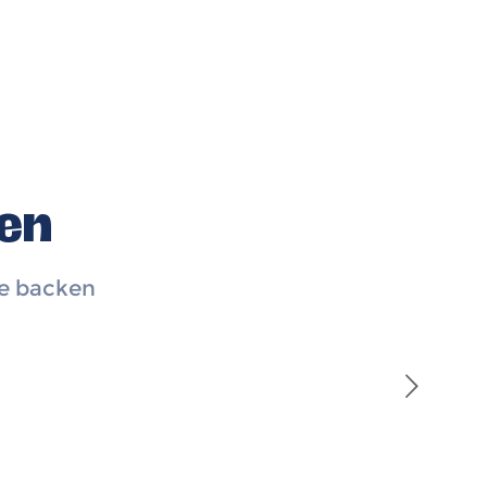
en
e backen