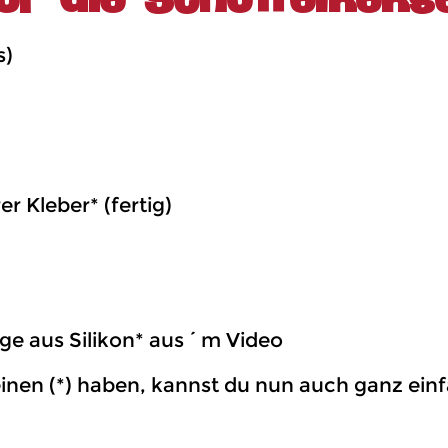
s)
r Kleber* (fertig)
lage aus Silikon* aus´m Video
ie einen (*) haben, kannst du nun auch ganz e