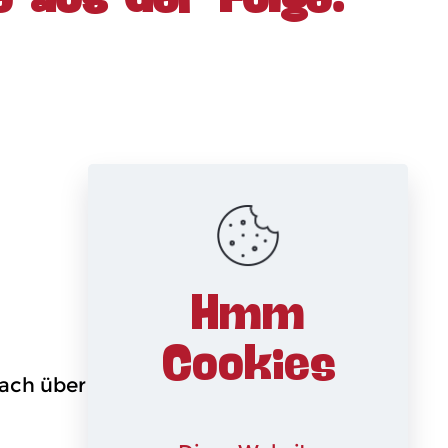
Hmm
Cookies
infach über meinen
Online-Shop