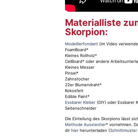
Materialliste z
Skorpion:
Modellierfondant
(im Video verwende
FoamBoard*
Kleines Rollholz*
CelBoard* oder andere Arbeitsunterl
Kleines Messer
Pinsel*
Zahnstocher
22er Blumendraht*
Kokosfett
Edible Paint*
Essbarer Kleber
(DIY) oder Essbarer Kl
Seitenschneider
Die Einteilung des Skorpions lässt si
Methode Ausstecher
* vornehmen. Da
dir
hier
herunterladen (
Schnittmuster