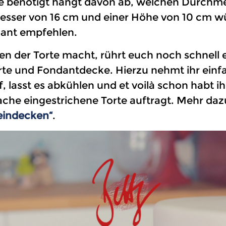
rte benötigt hängt davon ab, welchen Durchm
sser von 16 cm und einer Höhe von 10 cm wür
dant empfehlen.
en der Torte macht, rührt euch noch schnell
orte und Fondantdecke. Hierzu nehmt ihr einf
, lasst es abkühlen und et voilà schon habt i
ache eingestrichene Torte auftragt. Mehr dazu
 eindecken“
.