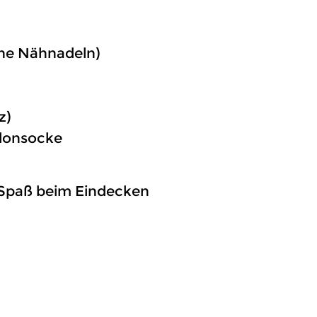
ine Nähnadeln)
z)
ylonsocke
 Spaß beim Eindecken