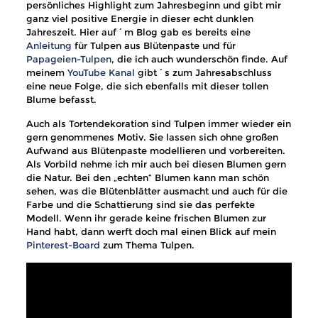
persönliches Highlight zum Jahresbeginn und gibt mir
ganz viel positive Energie in dieser echt dunklen
Jahreszeit. Hier auf´m Blog gab es bereits eine
Anleitung
für Tulpen aus Blütenpaste und für
Papageien-Tulpen
, die ich auch wunderschön finde. Auf
meinem
YouTube Kanal
gibt´s zum Jahresabschluss
eine neue Folge, die sich ebenfalls mit dieser tollen
Blume befasst.
Auch als Tortendekoration sind Tulpen immer wieder ein
gern genommenes Motiv. Sie lassen sich ohne großen
Aufwand aus Blütenpaste modellieren und vorbereiten.
Als Vorbild nehme ich mir auch bei diesen Blumen gern
die Natur. Bei den „echten“ Blumen kann man schön
sehen, was die Blütenblätter ausmacht und auch für die
Farbe und die Schattierung sind sie das perfekte
Modell. Wenn ihr gerade keine frischen Blumen zur
Hand habt, dann werft doch mal einen Blick auf mein
Pinterest-Board
zum Thema Tulpen.