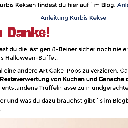
ürbis Keksen findest du hier auf´m Blog:
Anl
n Danke!
st du die lästigen 8-Beiner sicher noch nie erl
´s Halloween-Buffet.
al eine andere Art Cake-Pops zu verzieren. Ca
e Resteverwertung von Kuchen und Ganache d
o entstandene Trüffelmasse zu mundgerecht
ier und was du dazu brauchst gibt´s im Blog
.