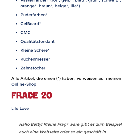
Pastenfarben
* (
rot
*,
gelb
*,
blau
*,
grün
*,
schwarz
*,
orange
*,
braun
*,
beige
*,
lila
*)
Puderfarben
*
CelBoard
*
CMC
Qualitätsfondant
Kleine Schere
*
Küchenmesser
Zahnstocher
Alle Artikel, die einen (*) haben, verweisen auf meinen
Online-Shop
.
FRAGE 20
Lile Love
Hallo Betty! Meine Fragr wäre gibt es zum Beispiel
auch eine Webseite oder so ein geschäft in