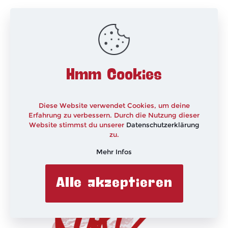
www.zuckerwelt.at
www.kuchenmesse.at
www.zuckerzauber.at
(Caros Zuckerzauber)
www.cakedecorandmore.at
Hmm Cookies
Ich hoffe, ihr hattet genauso viel Spaß beim Schauen
und Lesen, wie ich beim beantworten der Fragen. Wenn
ihr noch weitere Fragen habt, dann stellt sie mir gerne
Diese Website verwendet Cookies, um deine
hier unter dem Beitrag oder unter dem YouTube Video.
Erfahrung zu verbessern. Durch die Nutzung dieser
Website stimmst du unserer
Datenschutzerklärung
xxx
zu.
Mehr Infos
Alle akzeptieren