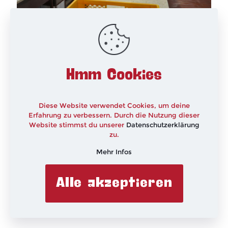
I love Marzipan???
Moin, ich hatte ja geschrieben, dass ich über meine
Zeit in der Meisterschule schreiben werde und nun
geht es dann auch endlich los. Auf Grund
[…]
Hmm Cookies
Mehr lesen
Diese Website verwendet Cookies, um deine
Erfahrung zu verbessern. Durch die Nutzung dieser
Website stimmst du unserer
Datenschutzerklärung
zu.
Mehr Infos
Alle akzeptieren