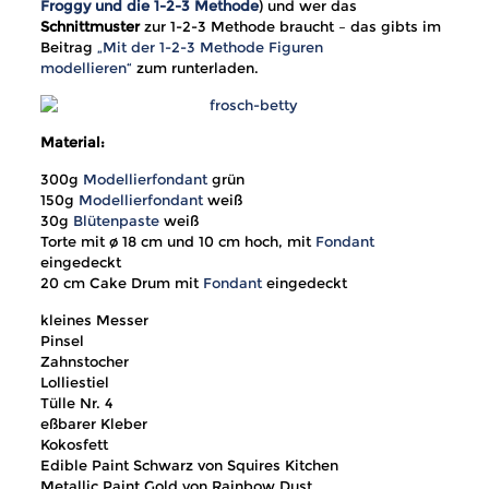
Froggy und die 1-2-3 Methode
) und wer das
Schnittmuster
zur 1-2-3 Methode braucht – das gibts im
Beitrag
„Mit der 1-2-3 Methode Figuren
modellieren“
zum runterladen.
Material:
300g
Modellierfondant
grün
150g
Modellierfondant
weiß
30g
Blütenpaste
weiß
Torte mit ø 18 cm und 10 cm hoch, mit
Fondant
eingedeckt
20 cm Cake Drum mit
Fondant
eingedeckt
kleines Messer
Pinsel
Zahnstocher
Lolliestiel
Tülle Nr. 4
eßbarer Kleber
Kokosfett
Edible Paint Schwarz von Squires Kitchen
Metallic Paint Gold von Rainbow Dust