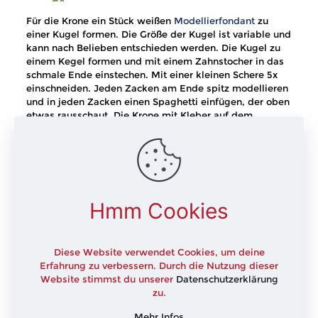
Für die Krone ein Stück weißen
Modellierfondant
zu
einer Kugel formen. Die Größe der Kugel ist variable und
kann nach Belieben entschieden werden. Die Kugel zu
einem Kegel formen und mit einem Zahnstocher in das
schmale Ende einstechen. Mit einer kleinen Schere 5x
einschneiden. Jeden Zacken am Ende spitz modellieren
und in jeden Zacken einen Spaghetti einfügen, der oben
etwas rausschaut. Die Krone mit Kleber auf dem
Oberkopf befestigen. Wer mag, kann noch einen
weiteren Strang formen und um die Krone legen, so
dass diese einen Abschluss hat. Zum Schluss noch die
kleinen Kugeln für die Zacken rollen und mit Kleber
befestigen.
Hmm Cookies
Für den Randabschluss am Tortenrand aus dem weißen
Modellierfondant
weiße Kugeln formen und mit Kleber
an der Torte befestigen.
Diese Website verwendet Cookies, um deine
Erfahrung zu verbessern. Durch die Nutzung dieser
Website stimmst du unserer
Datenschutzerklärung
Wer mag kann aus
Blütenpaste
kleine Kreise als Konfetti
zu.
ausstechen. Ich habe dafür eine Nr. 4 Tülle verwendet.
Zum Schluss das Konfetti auf der Torte festkleben. Das
Mehr Infos