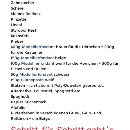
Zahnstocher
Schere
kleines Rollholz
Pinzette
Lineal
Styropor Rest
Kokosfett
Kleber
400g
Modellierfondant
braun für die Hörnchen + 200g
für die Kastanien
150g
Modellierfondant
beige
100g
Modellierfondant
weiß für die Hörnchen + 300g für
Eicheln und Hüllen
50g
Modellierfondant
schwarz
150g
Blütenpaste
weiß
Stützen – ich habe mit Poly-Dowels® gearbeitet,
Alternative: Lolliestiel, Spaghetti etc.
Spaghetti
Papier Küchentuch
Alufolie
Puderfarben in verschiedenen Grün-, Gelb- und
Rottönen + ein Beige