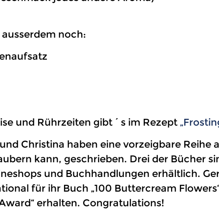
u ausserdem noch:
enaufsatz
ise und Rührzeiten gibt´s im Rezept
„Frostin
ri und Christina haben eine vorzeigbare Rei
aubern kann, geschrieben. Drei der Bücher si
lineshops und Buchhandlungen erhältlich. Ger
tional für ihr Buch „100 Buttercream Flower
 Award“ erhalten. Congratulations!