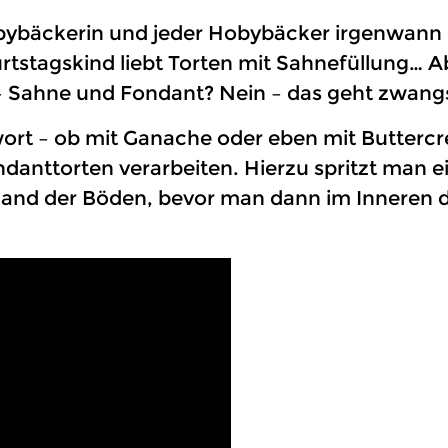
bybäckerin und jeder Hobybäcker irgenwann e
tagskind liebt Torten mit Sahnefüllung… Abe
Sahne und Fondant? Nein – das geht zwangslä
ort – ob mit Ganache oder eben mit Buttercr
danttorten verarbeiten. Hierzu spritzt man e
nd der Böden, bevor man dann im Inneren de