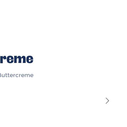
creme
Buttercreme