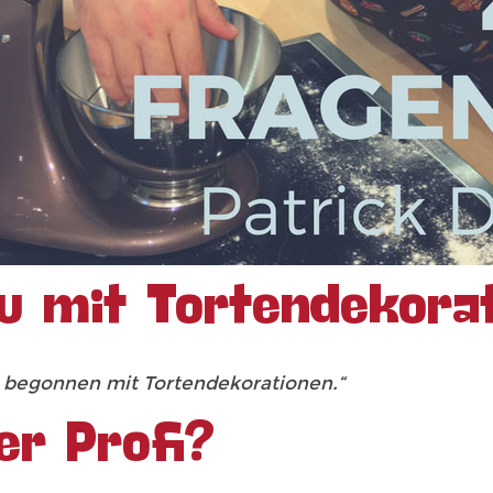
du mit Tortendekora
t begonnen mit Tortendekorationen.“
er Profi?