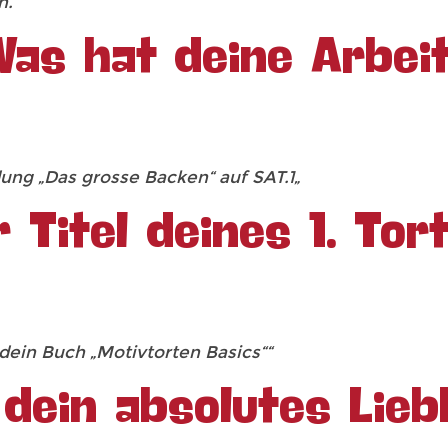
n.“
Was hat deine Arbei
ung „Das grosse Backen“ auf SAT.1
„
 Titel deines 1. To
 dein Buch „Motivtorten Basics““
 dein absolutes Lie