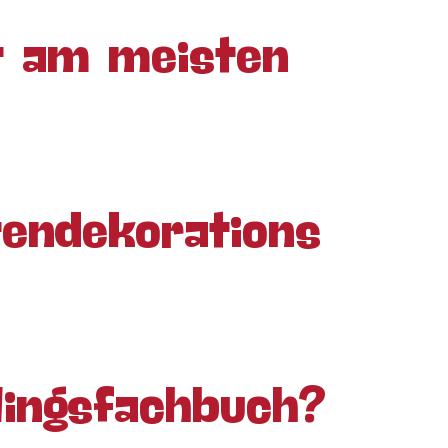
t am meisten
rtendekorations
blingsfachbuch?