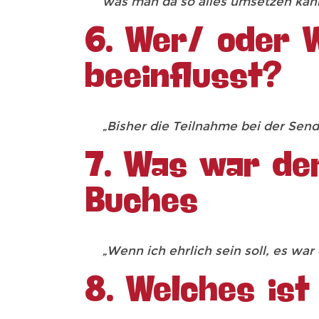
was man da so alles umsetzen kan
6. Wer/ oder 
beeinflusst?
„Bisher die Teilnahme bei der Send
7. Was war der
Buches
„Wenn ich ehrlich sein soll, es war
8. Welches ist