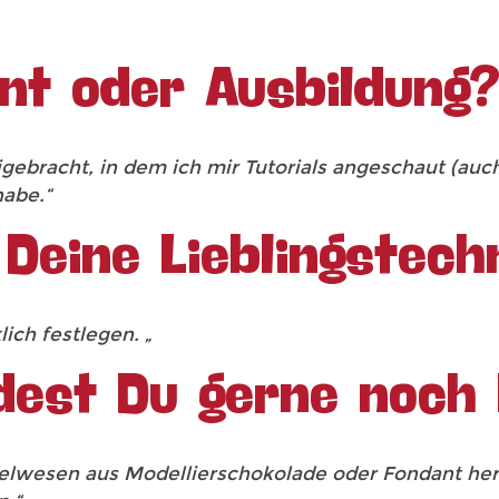
rnt oder Ausbildung
igebracht, in dem ich mir Tutorials angeschaut (auc
abe.“
 Deine Lieblingstech
lich festlegen. „
dest Du gerne noch
wesen aus Modellierschokolade oder Fondant herst