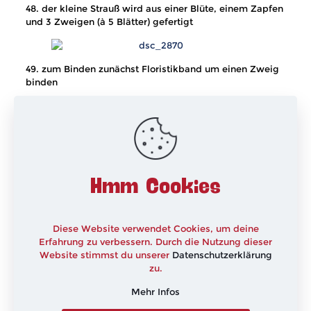
48. der kleine Strauß wird aus einer Blüte, einem Zapfen
und 3 Zweigen (à 5 Blätter) gefertigt
49. zum Binden zunächst Floristikband um einen Zweig
binden
50. nun den zweiten Zweig und den Zapfen mit
hinzufügen
Hmm Cookies
51. zum Schluss die Blüte befestigen
Diese Website verwendet Cookies, um deine
52. das Floristikband bis zum Ende der Drähte
Erfahrung zu verbessern. Durch die Nutzung dieser
runterbinden
Website stimmst du unserer
Datenschutzerklärung
zu.
Mehr Infos
53. das fertige Sträußchen