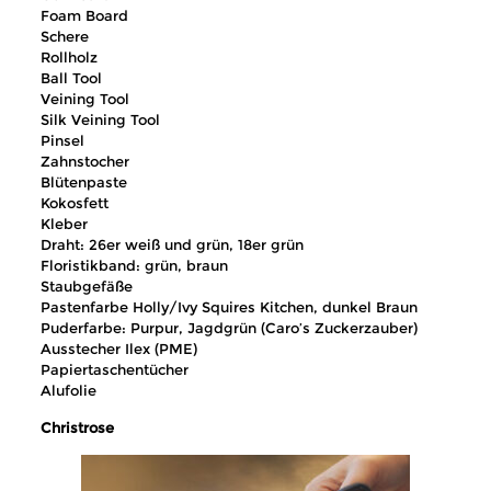
Foam Board
Schere
Rollholz
Ball Tool
Veining Tool
Silk Veining Tool
Pinsel
Zahnstocher
Blütenpaste
Kokosfett
Kleber
Draht: 26er weiß und grün, 18er grün
Floristikband: grün, braun
Staubgefäße
Pastenfarbe Holly/Ivy Squires Kitchen, dunkel Braun
Puderfarbe: Purpur, Jagdgrün (Caro’s Zuckerzauber)
Ausstecher Ilex (PME)
Papiertaschentücher
Alufolie
Christrose