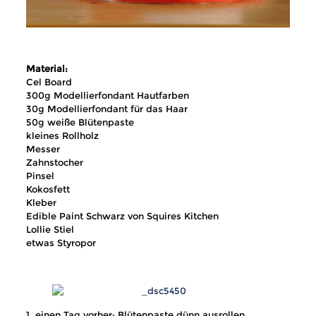
Material:
Cel Board
300g Modellierfondant Hautfarben
30g Modellierfondant für das Haar
50g weiße Blütenpaste
kleines Rollholz
Messer
Zahnstocher
Pinsel
Kokosfett
Kleber
Edible Paint Schwarz von Squires Kitchen
Lollie Stiel
etwas Styropor
1. einen Tag vorher: Blütenpaste dünn ausrollen