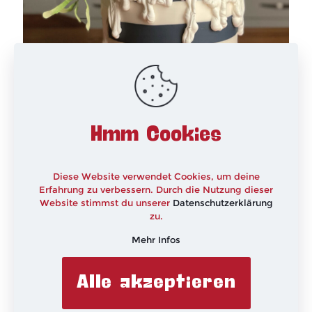
Mistelzweige und Waferpaper Engel
Hmm Cookies
(Click here for english version below) Moin, mit
„Caking all over the world“ gibt es am 05.12.2020
ein tolles „CakeFlix TV Nikoaus-/Weihnachts-
Diese Website verwendet Cookies, um deine
Special“ mit großartigen Tortenkünstlerinnen
[…]
Erfahrung zu verbessern. Durch die Nutzung dieser
Website stimmst du unserer
Datenschutzerklärung
zu.
Mehr lesen
Mehr Infos
Alle akzeptieren