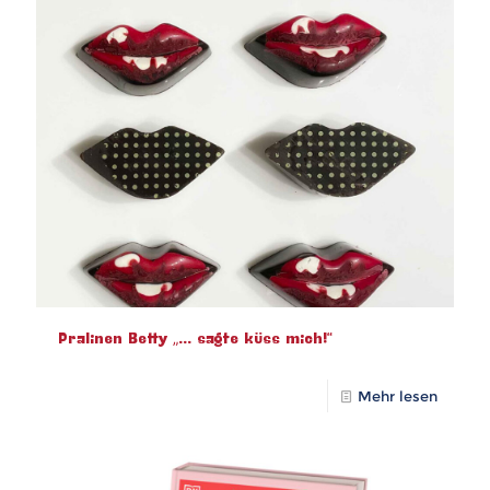
Pralinen Betty „… sagte küss mich!“
Mehr lesen